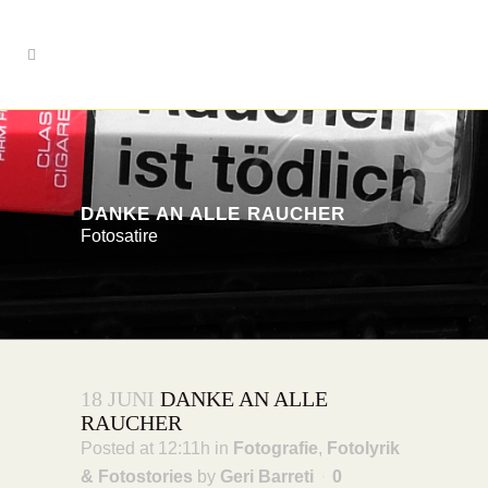
DANKE AN ALLE RAUCHER
Fotosatire
18 JUNI
DANKE AN ALLE
RAUCHER
Posted at 12:11h
in
Fotografie
,
Fotolyrik
& Fotostories
by
Geri Barreti
0