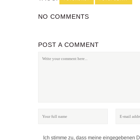
NO COMMENTS
POST A COMMENT
FOLGE UNS
24notes - das Online-Magazin für Fotografie & Kultu
Ich stimme zu, dass meine eingegebenen 