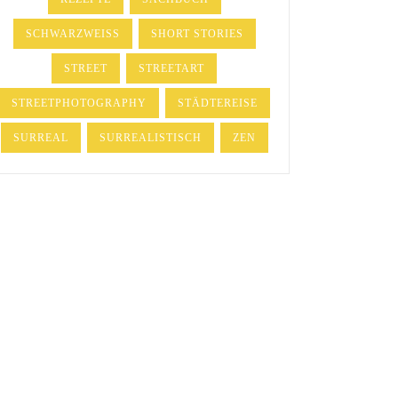
SCHWARZWEISS
SHORT STORIES
STREET
STREETART
STREETPHOTOGRAPHY
STÄDTEREISE
SURREAL
SURREALISTISCH
ZEN