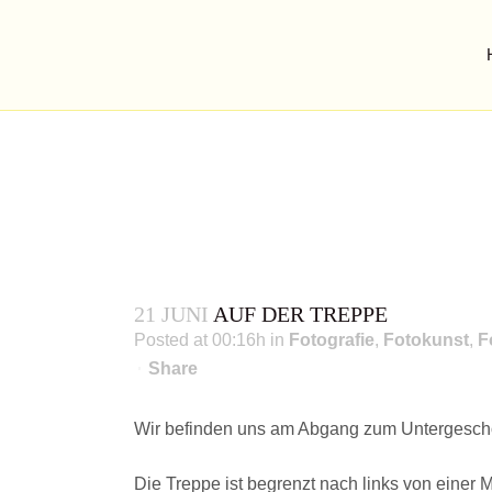
21 JUNI
AUF DER TREPPE
Posted at 00:16h
in
Fotografie
,
Fotokunst
,
F
Share
photography and prosaic words
Wir befinden uns am Abgang zum Untergeschos
AUF DER TREPPE
Die Treppe ist begrenzt nach links von einer M