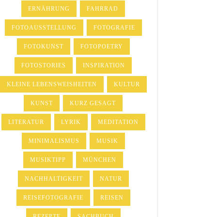
ERNÄHRUNG
FAHRRAD
FOTOAUSSTELLUNG
FOTOGRAFIE
FOTOKUNST
FOTOPOETRY
FOTOSTORIES
INSPIRATION
KLEINE LEBENSWEISHEITEN
KULTUR
KUNST
KURZ GESAGT
LITERATUR
LYRIK
MEDITATION
MINIMALISMUS
MUSIK
MUSIKTIPP
MÜNCHEN
NACHHALTIGKEIT
NATUR
REISEFOTOGRAFIE
REISEN
REZEPTE
SACHBUCH