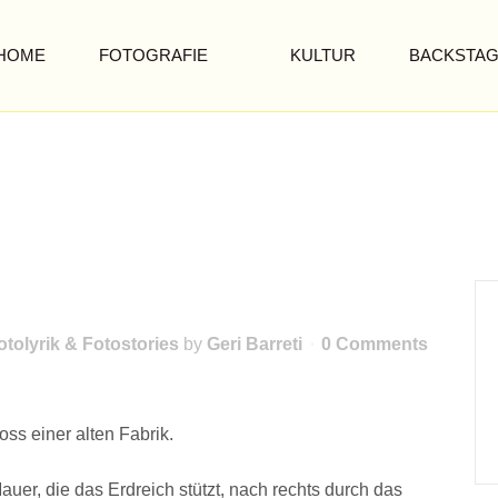
HOME
FOTOGRAFIE
KULTUR
BACKSTA
otolyrik & Fotostories
by
Geri Barreti
0 Comments
s einer alten Fabrik.
auer, die das Erdreich stützt, nach rechts durch das