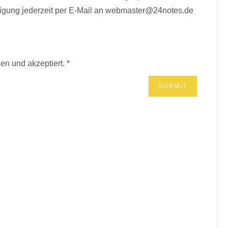
lligung jederzeit per E-Mail an webmaster@24notes.de
en und akzeptiert.
*
BÜCHER? MUSIK?*
r.