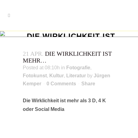
DIE WIRKLICHKEIT IST
MEHR…
21 APR.
DIE WIRKLICHKEIT IST
Philosophie auf 24notes
MEHR…
Posted at 08:10h
in
Fotografie
,
Fotokunst
,
Kultur
,
Literatur
by
Jürgen
Kemper
0 Comments
Share
Die Wirklichkeit ist mehr als 3 D, 4 K
oder Social Media