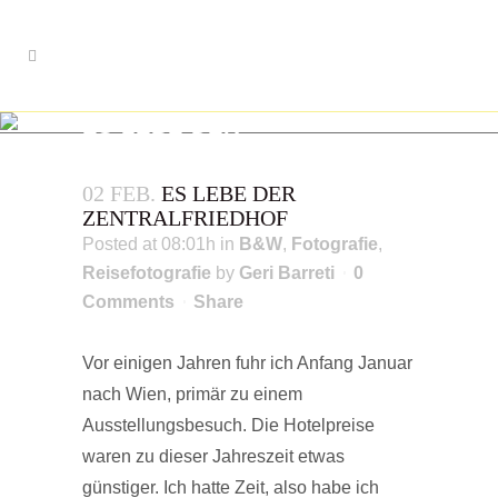
ES LEBE DER
ZENTRALFRIEDHOF
02 FEB.
ES LEBE DER
ZENTRALFRIEDHOF
Posted at 08:01h
in
B&W
,
Fotografie
,
Reisefotografie
by
Geri Barreti
0
Comments
Share
Vor einigen Jahren fuhr ich Anfang Januar
nach Wien, primär zu einem
Ausstellungsbesuch. Die Hotelpreise
waren zu dieser Jahreszeit etwas
günstiger. Ich hatte Zeit, also habe ich