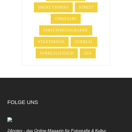
SHORT STORIES
STREET
STREETART
STREETPHOTOGRAPHY
STÄDTEREISE
SURREAL
SURREALISTISCH
ZEN
FOLGE UNS
24notes - das Online-Magazin für Fotografie & Kultur.