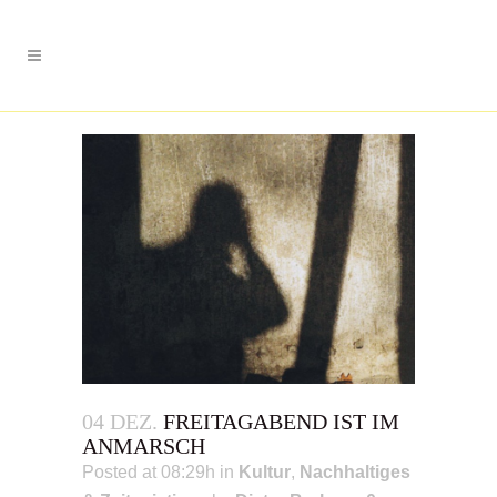
04 DEZ.
FREITAGABEND IST IM
ANMARSCH
Posted at 08:29h
in
Kultur
,
Nachhaltiges