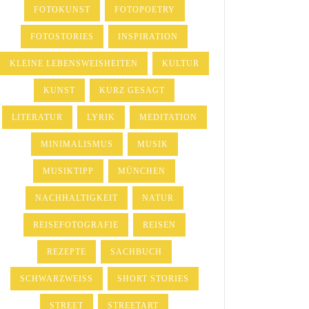
FOTOKUNST
FOTOPOETRY
FOTOSTORIES
INSPIRATION
KLEINE LEBENSWEISHEITEN
KULTUR
KUNST
KURZ GESAGT
LITERATUR
LYRIK
MEDITATION
MINIMALISMUS
MUSIK
MUSIKTIPP
MÜNCHEN
NACHHALTIGKEIT
NATUR
REISEFOTOGRAFIE
REISEN
REZEPTE
SACHBUCH
SCHWARZWEISS
SHORT STORIES
STREET
STREETART