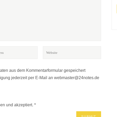
BÜCHER? MUSIK?*
r.
Daten aus dem Kommentarformular gespeichert
lligung jederzeit per E-Mail an webmaster@24notes.de
en und akzeptiert.
*
IMPRESSUM
DATENSCHUTZERKLÄRUNG
COOKIE-