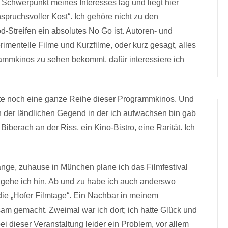
 Schwerpunkt meines Interesses lag und liegt hier
spruchsvoller Kost“. Ich gehöre nicht zu den
d-Streifen ein absolutes No Go ist. Autoren- und
imentelle Filme und Kurzfilme, oder kurz gesagt, alles
mmkinos zu sehen bekommt, dafür interessiere ich
ute noch eine ganze Reihe dieser Programmkinos. Und
n der ländlichen Gegend in der ich aufwachsen bin gab
Biberach an der Riss, ein Kino-Bistro, eine Rarität. Ich
ange, zuhause in München plane ich das Filmfestival
n gehe ich hin. Ab und zu habe ich auch anderswo
 die „Hofer Filmtage“. Ein Nachbar in meinem
am gemacht. Zweimal war ich dort; ich hatte Glück und
bei dieser Veranstaltung leider ein Problem, vor allem