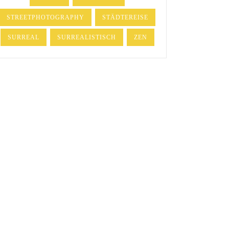
STREETPHOTOGRAPHY
STÄDTEREISE
SURREAL
SURREALISTISCH
ZEN
RICHTLINIE (EU)