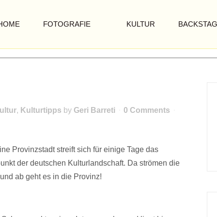
HOME
FOTOGRAFIE
KULTUR
BACKSTA
ultur
,
Kulturtipps
by
Geri Barreti
0 Comments
Eine Provinzstadt streift sich für einige Tage das
lpunkt der deutschen Kulturlandschaft. Da strömen die
nd ab geht es in die Provinz!