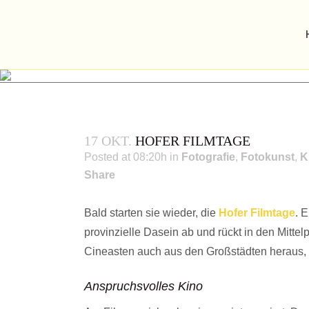
17 OKT.
HOFER FILMTAGE
Posted at 08:20h
in
Fotografie
,
Fotokunst
,
K
Share
Bald starten sie wieder, die
Hofer Filmtage
. 
provinzielle Dasein ab und rückt in den Mitte
Cineasten auch aus den Großstädten heraus, u
Anspruchsvolles Kino