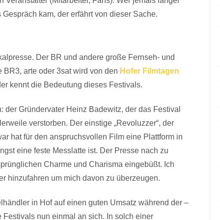
 Veranstalter (Mitarbeiter, Fans). Wer jemals länger
s Gespräch kam, der erfährt von dieser Sache.
 Lokalpresse. Der BR und andere große Fernseh- und
 BR3, arte oder 3sat wird von den
Hofer Filmtagen
 der kennt die Bedeutung dieses Festivals.
n: der Gründervater Heinz Badewitz, der das Festival
tlerweile verstorben. Der einstige „Revoluzzer“, der
r hat für den anspruchsvollen Film eine Plattform in
ngst eine feste Messlatte ist. Der Presse nach zu
ursprünglichen Charme und Charisma eingebüßt. Ich
eder hinzufahren um mich davon zu überzeugen.
lhändler in Hof auf einen guten Umsatz während der –
Festivals nun einmal an sich. In solch einer