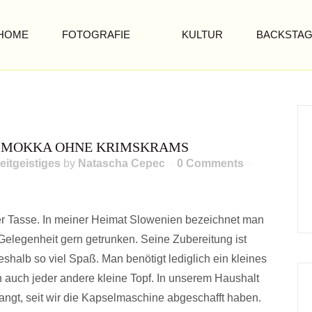
HOME
FOTOGRAFIE
KULTUR
BACKSTA
: MOKKA OHNE KRIMSKRAMS
eitgeistiges
by
Natascha Cepec
0 Comments
der Tasse. In meiner Heimat Slowenien bezeichnet man
 Gelegenheit gern getrunken. Seine Zubereitung ist
eshalb so viel Spaß. Man benötigt lediglich ein kleines
h auch jeder andere kleine Topf. In unserem Haushalt
angt, seit wir die Kapselmaschine abgeschafft haben.