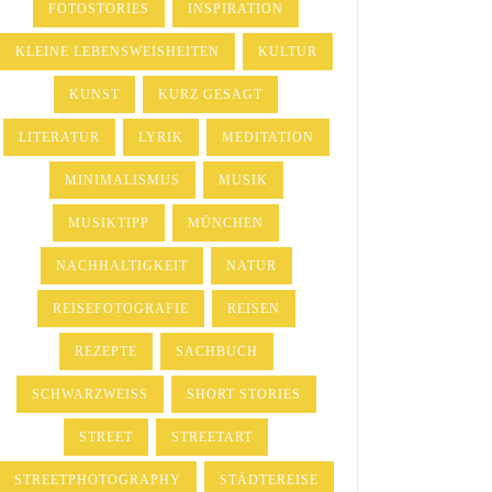
FOTOSTORIES
INSPIRATION
KLEINE LEBENSWEISHEITEN
KULTUR
KUNST
KURZ GESAGT
LITERATUR
LYRIK
MEDITATION
MINIMALISMUS
MUSIK
MUSIKTIPP
MÜNCHEN
NACHHALTIGKEIT
NATUR
REISEFOTOGRAFIE
REISEN
REZEPTE
SACHBUCH
SCHWARZWEISS
SHORT STORIES
STREET
STREETART
STREETPHOTOGRAPHY
STÄDTEREISE