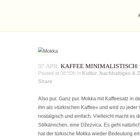
07 APR.
KAFFEE MINIMALISTISCH
Posted at 08:50h
in
Kultur
,
Nachhaltiges & Z
Share
Also pur. Ganz pur. Mokka mit Kaffeesatz in 
ihn als »türkischen Kaffee« und wird zu jeder
nostalgisch und einfach. Vielleicht macht es d
Stilkännchen, eine Džezvica. Es geht natürlic
hat der türkische Mokka wieder Bedeutung erl