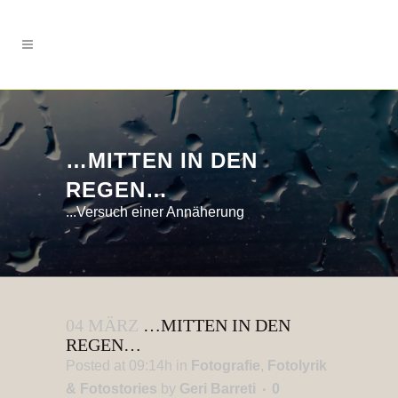
…MITTEN IN DEN
REGEN…
...Versuch einer Annäherung
04 MÄRZ
…MITTEN IN DEN
REGEN…
Posted at 09:14h
in
Fotografie
,
Fotolyrik
& Fotostories
by
Geri Barreti
0