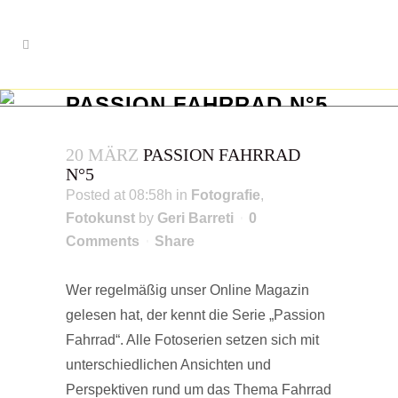
PASSION FAHRRAD N°5
Fotoserie
20 MÄRZ
PASSION FAHRRAD
N°5
Posted at 08:58h
in
Fotografie
,
Fotokunst
by
Geri Barreti
0
Comments
Share
Wer regelmäßig unser Online Magazin
gelesen hat, der kennt die Serie „Passion
Fahrrad“. Alle Fotoserien setzen sich mit
unterschiedlichen Ansichten und
Perspektiven rund um das Thema Fahrrad