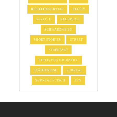
REISEFOTOGRAFIE
REISEN
REZEPTE
SACHBUCH
SCHWARZWEISS
SHORT STORIES
STREET
STREETART
STREETPHOTOGRAPHY
STÄDTEREISE
SURREAL
SURREALISTISCH
ZEN