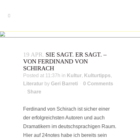
19 APR.
SIE SAGT. ER SAGT. –
VON FERDINAND VON
SCHIRACH
Posted at 11:37h
in
Kultur
,
Kulturtipps
,
Literatur
by
Geri Barreti
0 Comments
Share
Ferdinand von Schirach ist sicher einer
der erfolgreichsten Autoren und auch
Dramatikern im deutschsprachigen Raum.
Hier auf 24notes habe ich bereits sein