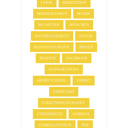
LYRIK
MEDITATION
MINIMALISMUS
MUSIK
MUSIKTIPP
MÜNCHEN
NACHHALTIGKEIT
NATUR
REISEFOTOGRAFIE
REISEN
REZEPTE
SACHBUCH
SCHWARZWEISS
SHORT STORIES
STREET
STREETART
STREETPHOTOGRAPHY
STÄDTEREISE
SURREAL
SURREALISTISCH
ZEN