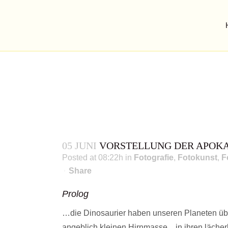
05 JUNI
VORSTELLUNG DER APOK
Posted at 08:22h
in
Fotografie
,
Fotokunst
,
F
Share
Prolog
…die Dinosaurier haben unseren Planeten über
angeblich kleinen Hirnmasse…in ihren läche