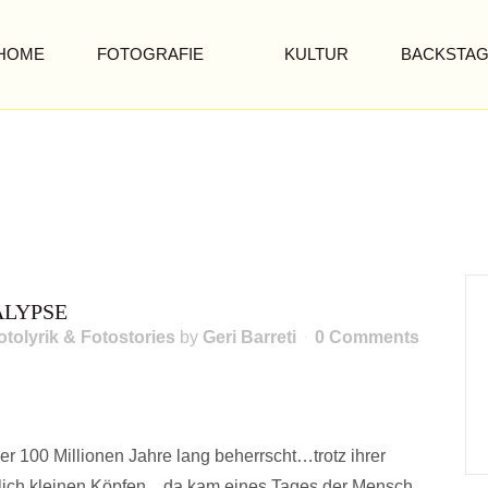
HOME
FOTOGRAFIE
KULTUR
BACKSTA
VORSTELLUNG 
ALYPSE
otolyrik & Fotostories
by
Geri Barreti
0 Comments
 100 Millionen Jahre lang beherrscht…trotz ihrer
rlich kleinen Köpfen…da kam eines Tages der Mensch,