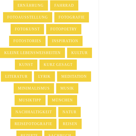
ERNÄHRUNG
FAHRRAD
FOTOAUSSTELLUNG
FOTOGRAFIE
FOTOKUNST
FOTOPOETRY
FOTOSTORIES
INSPIRATION
KLEINE LEBENSWEISHEITEN
KULTUR
KUNST
KURZ GESAGT
LITERATUR
LYRIK
MEDITATION
MINIMALISMUS
MUSIK
MUSIKTIPP
MÜNCHEN
NACHHALTIGKEIT
NATUR
REISEFOTOGRAFIE
REISEN
REZEPTE
SACHBUCH