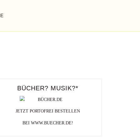
GE
Zum Tag der Umwelt
DER APOKALYPSE
fotopoetry
BÜCHER? MUSIK?*
JETZT PORTOFREI BESTELLEN
BEI WWW.BUECHER.DE!