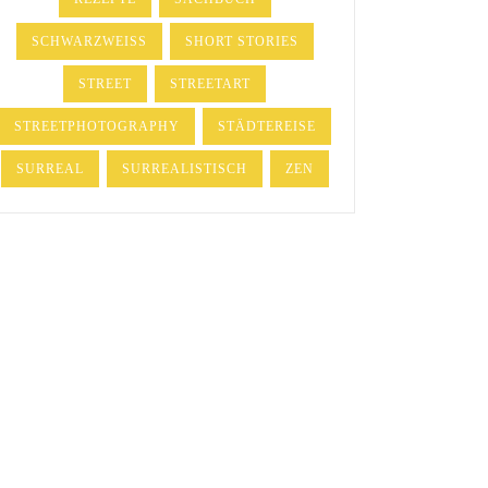
SCHWARZWEISS
SHORT STORIES
STREET
STREETART
STREETPHOTOGRAPHY
STÄDTEREISE
SURREAL
SURREALISTISCH
ZEN