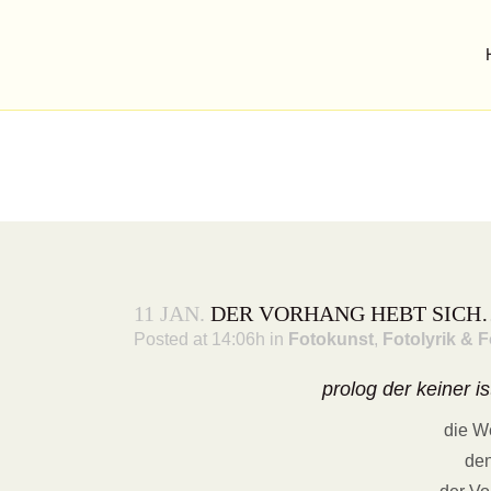
11 JAN.
DER VORHANG HEBT SICH
Posted at 14:06h
in
Fotokunst
,
Fotolyrik & F
prolog der keiner 
die W
den