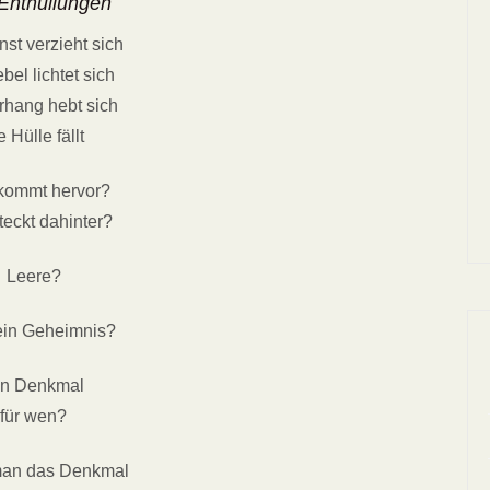
 Enthüllungen
st verzieht sich
bel lichtet sich
rhang hebt sich
e Hülle fällt
kommt hervor?
teckt dahinter?
Leere?
ein Geheimnis?
in Denkmal
für wen?
man das Denkmal