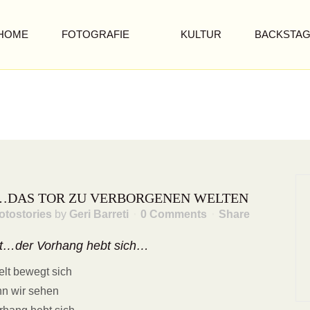
HOME
FOTOGRAFIE
KULTUR
BACKSTA
…DAS TOR ZU VERBORGENEN WELTEN
otostories
by
Geri Barreti
0 Comments
Share
ist…der Vorhang hebt sich…
elt bewegt sich
n wir sehen