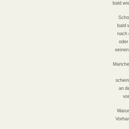
bald wi
Scho
bald 
nach 
oder 
seinen
Manches
schein
an d
vo
Warum
Vorhan