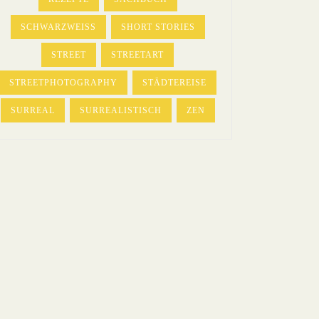
SCHWARZWEISS
SHORT STORIES
STREET
STREETART
STREETPHOTOGRAPHY
STÄDTEREISE
SURREAL
SURREALISTISCH
ZEN