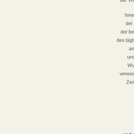
der Vo
hine
der
der b
des täg
a
un
Wu
verwu
Zwi