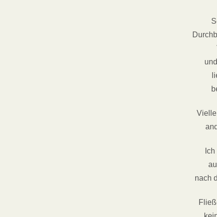
S
Durchb
und
l
b
Viell
and
Ich
au
nach d
Flie
kein