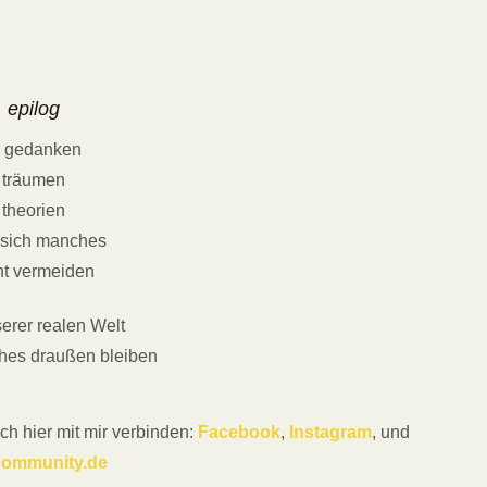
epilog
n gedanken
träumen
theorien
t sich manches
ht vermeiden
erer realen Welt
es draußen bleiben
ch hier mit mir verbinden:
Facebook
,
Instagram
, und
community.de