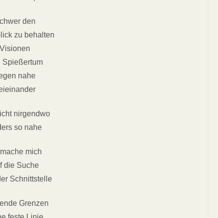
chwer den
lick zu behalten
Visionen
 Spießertum
iegen nahe
eieinander
eicht nirgendwo
ers so nahe
 mache mich
f die Suche
er Schnittstelle
ßende Grenzen
e feste Linie