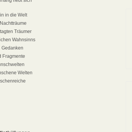
rhang hebt sich
in in die Welt
 Nachtträume
etagten Träumer
lichen Wahnsinns
n Gedanken
d Fragmente
nschwelten
nschene Welten
schenreiche