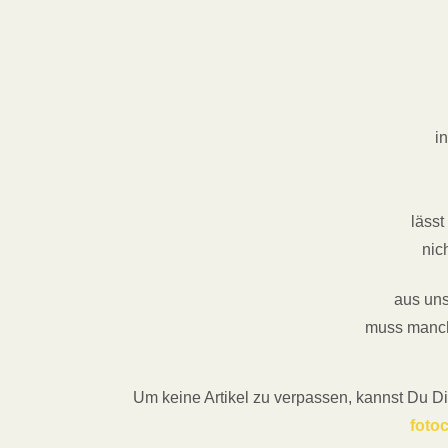
i
läss
nic
aus uns
muss manch
Um keine Artikel zu verpassen, kannst Du Di
foto