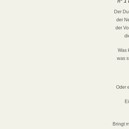
n° 1
Der Dun
der Ne
der Vo
di
Was 
was s
Oder 
E
Bringt 