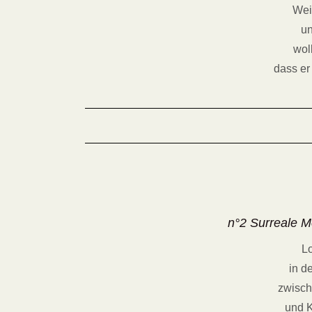
Weil
un
wol
dass er 
n°2 Surreale 
Lo
in d
zwisch
und K