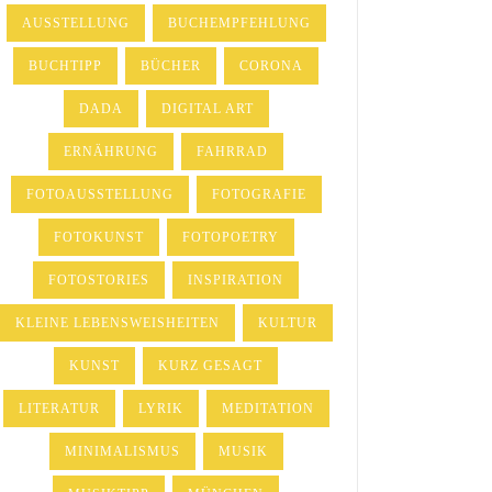
AUSSTELLUNG
BUCHEMPFEHLUNG
BUCHTIPP
BÜCHER
CORONA
DADA
DIGITAL ART
ERNÄHRUNG
FAHRRAD
FOTOAUSSTELLUNG
FOTOGRAFIE
FOTOKUNST
FOTOPOETRY
FOTOSTORIES
INSPIRATION
KLEINE LEBENSWEISHEITEN
KULTUR
KUNST
KURZ GESAGT
LITERATUR
LYRIK
MEDITATION
MINIMALISMUS
MUSIK