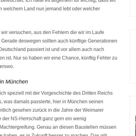
euchtet. Ich halte es allgemein für wichtig, dass wir
in welchem Land nun jemand lebt oder welcher
n wir versuchen, aus den Fehlern die wir im Laufe
 Gerade deswegen sollten auch künftige Generationen
eutschland passiert ist und vor allem auch nach
 ist. Nur so haben wir eine Chance, künftig Fehler zu
erswo.
 in München
ich speziell mit der Vorgeschichte des Dritten Reichs
s, was damals passierte, hier in München seinen
itlich gesehen zurück in die Jahre der Weimarer
te der NS-Herrschaft ganz gern ein wenig
 Machtergreifung. Genau an diesen Baustellen müssen
e haben, es in Zukunft besser zu machen. Das gilt