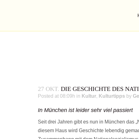
27 OKT.
DIE GESCHICHTE DES NAT
Posted at 08:09h
in
Kultur
,
Kulturtipps
by
Ge
In München ist leider sehr viel passiert
Seit drei Jahren gibt es nun in München das 
DIE GESCHICHTE
diesem Haus wird Geschichte lebendig gemach