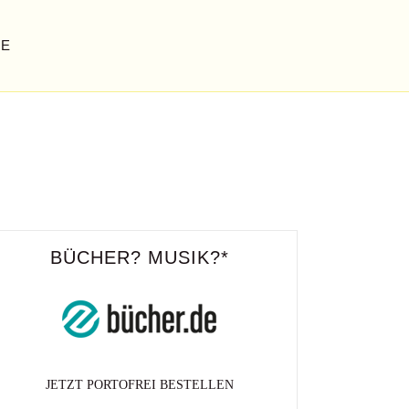
GE
BÜCHER? MUSIK?*
MUS IN MÜNCHEN
JETZT PORTOFREI BESTELLEN