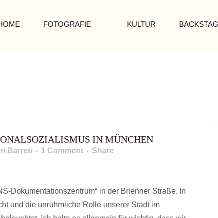
HOME
FOTOGRAFIE
KULTUR
BACKSTA
IONALSOZIALISMUS IN MÜNCHEN
ri Barreti
1 Comment
Share
„NS-Dokumentationszentrum“ in der Brienner Straße. In
 DES NATIONALSOZIALIS
t und die unrühmliche Rolle unserer Stadt im