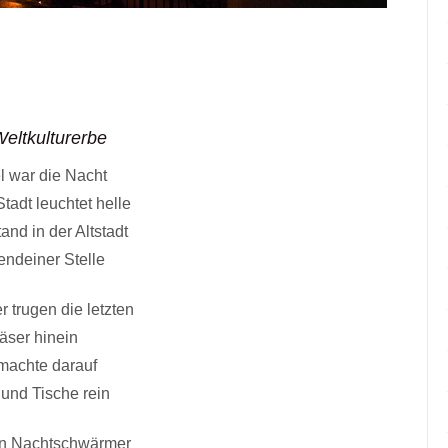
Weltkulturerbe
l war die Nacht
tadt leuchtet helle
tand in der Altstadt
endeiner Stelle
r trugen die letzten
äser hinein
machte darauf
 und Tische rein
en Nachtschwärmer