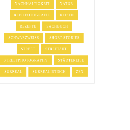
NACHHALTIGKEIT
NATUR
REISEFOTOGRAFIE
REISEN
REZEPTE
SACHBUCH
SCHWARZWEISS
SHORT STORIES
STREET
STREETART
STREETPHOTOGRAPHY
STÄDTEREISE
SURREAL
SURREALISTISCH
ZEN