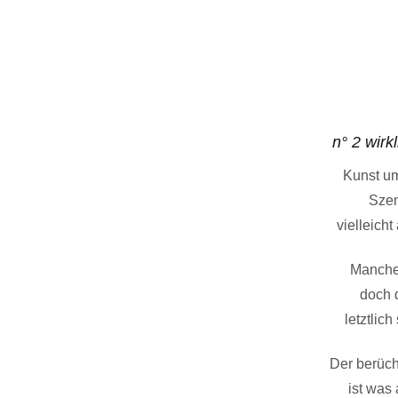
n° 2 wirk
Kunst um
Szen
vielleich
Manche
doch 
letztlic
Der berüch
ist was