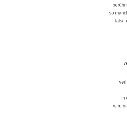
berühm
so manch
falsc
n
verl
in
wird n