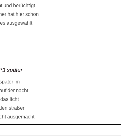
t und berüchtigt
er hat hier schon
hes ausgewählt
°3 später
später im
auf der nacht
das licht
 den straßen
icht ausgemacht