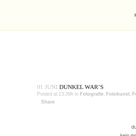
DUNKEL WAR’S
fotopoetry inmitten eines weltkulturerbes
01 JUNI
DUNKEL WAR’S
Posted at 13:39h
in
Fotografie
,
Fotokunst
,
F
Share
d
kein m