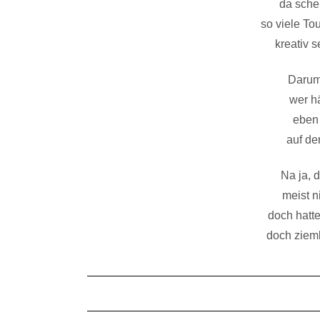
da schei
so viele To
kreativ s
Darum
wer h
eben 
auf d
Na ja, 
meist n
doch hatte
doch zieml