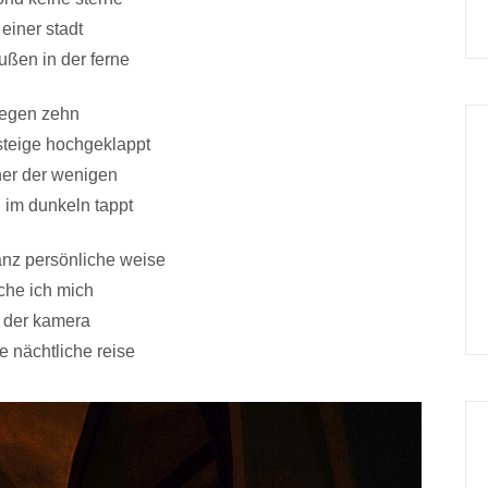
 einer stadt
ußen in der ferne
egen zehn
steige hochgeklappt
ner der wenigen
 im dunkeln tappt
anz persönliche weise
he ich mich
t der kamera
e nächtliche reise