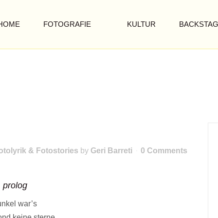
HOME
FOTOGRAFIE
KULTUR
BACKSTA
otolyrik & Fotostories
by
Geri Barreti
0 Comments
prolog
unkel war’s
ond keine sterne