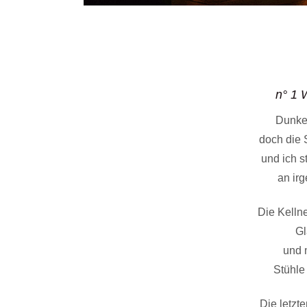
n° 1 
Dunke
doch die S
und ich s
an irg
Die Kellne
Gl
und 
Stühle
Die letzt