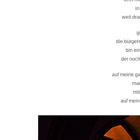
in
weit dra
g
die bürger
bin ei
der noch
auf meine g
mac
mi
auf mein