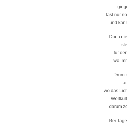
ging
fast nur n
und kann
Doch die
st
für den
wo imm
Drum m
au
wo das Lic
Weltkul
darum zo
Bei Tages