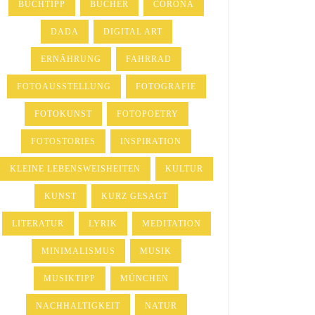
BUCHTIPP
BÜCHER
CORONA
DADA
DIGITAL ART
ERNÄHRUNG
FAHRRAD
FOTOAUSSTELLUNG
FOTOGRAFIE
FOTOKUNST
FOTOPOETRY
FOTOSTORIES
INSPIRATION
KLEINE LEBENSWEISHEITEN
KULTUR
KUNST
KURZ GESAGT
LITERATUR
LYRIK
MEDITATION
MINIMALISMUS
MUSIK
MUSIKTIPP
MÜNCHEN
NACHHALTIGKEIT
NATUR