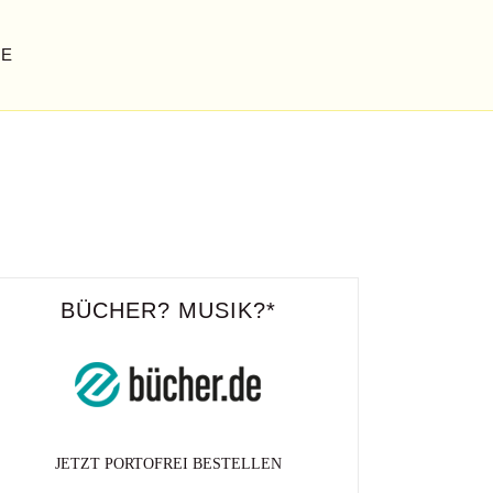
GE
LPTUREN…IM ÖFFENTLICHEN RAUM
fotografie plus fotopoetry
BÜCHER? MUSIK?*
JETZT PORTOFREI BESTELLEN