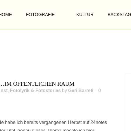
HOME
FOTOGRAFIE
KULTUR
BACKSTA
GEFUNDENE SKU
…IM ÖFFENTLICHEN RAUM
nst
,
Fotolyrik & Fotostories
by
Geri Barreti
0
e habe ich bereits vergangenen Herbst auf 24notes
der Titel, genau dieses Thema möchte ich hier