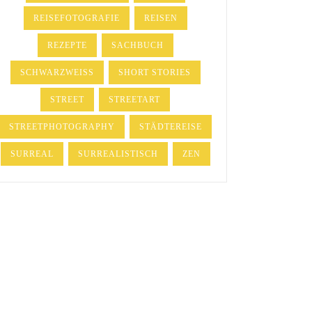
REISEFOTOGRAFIE
REISEN
REZEPTE
SACHBUCH
SCHWARZWEISS
SHORT STORIES
STREET
STREETART
STREETPHOTOGRAPHY
STÄDTEREISE
SURREAL
SURREALISTISCH
ZEN