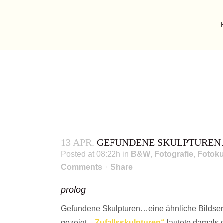
13 APR.
GEFUNDENE SKULPTUREN
Posted at 08:22h
in
B&W
,
Fotografie
,
Fotoku
Comments
Share
prolog
Gefundene Skulpturen…eine ähnliche Bildseri
gezeigt.
„Zufallsskulpturen“
lautete damals 