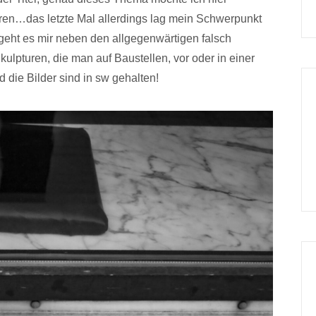
hren…das letzte Mal allerdings lag mein Schwerpunkt
 geht es mir neben den allgegenwärtigen falsch
lpturen, die man auf Baustellen, vor oder in einer
d die Bilder sind in sw gehalten!