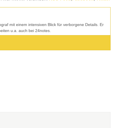
tograf mit einem intensiven Blick für verborgene Details. Er
rbeiten u.a. auch bei 24notes.
BÜCHER? MUSIK?*