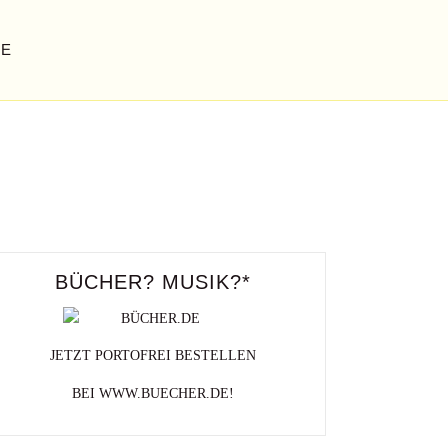
GE
ALLSSKULPTUREN
Ein Künstler namens Gott
BÜCHER? MUSIK?*
JETZT PORTOFREI BESTELLEN
BEI WWW.BUECHER.DE!