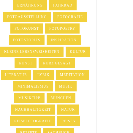
ERNÄHRUNG
FAHRRAD
FOTOAUSSTELLUNG
FOTOGRAFIE
FOTOKUNST
FOTOPOETRY
FOTOSTORIES
INSPIRATION
KLEINE LEBENSWEISHEITEN
KULTUR
KUNST
KURZ GESAGT
LITERATUR
LYRIK
MEDITATION
MINIMALISMUS
MUSIK
MUSIKTIPP
MÜNCHEN
NACHHALTIGKEIT
NATUR
REISEFOTOGRAFIE
REISEN
REZEPTE
SACHBUCH