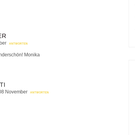
ER
ber
ANTWORTEN
wunderschön! Monika
TI
 08 November
ANTWORTEN