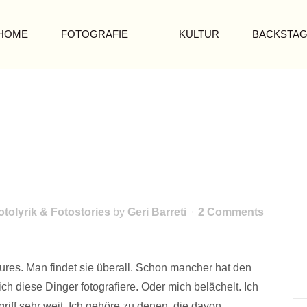
HOME
FOTOGRAFIE
KULTUR
BACKSTA
ZUF
otolyrik & Fotostories
by
Geri Barreti
2 Comments
tures. Man findet sie überall. Schon mancher hat den
ich diese Dinger fotografiere. Oder mich belächelt. Ich
riff sehr weit. Ich gehöre zu denen, die davon