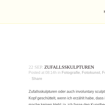
22 SEP.
ZUFALLSSKULPTUREN
Posted at 08:14h
in
Fotografie
,
Fotokunst
,
F
Share
Zufallsskulpturen oder auch involuntary sculp
Kopf geschüttelt, wenn ich erzählt habe, dass 
mache keinen Hehl: ja, ich fasse den Kunstbeg