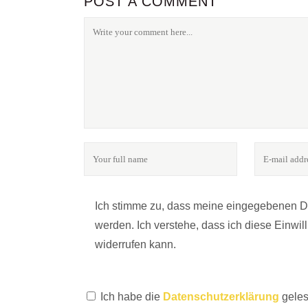
POST A COMMENT
Ich stimme zu, dass meine eingegebenen 
werden. Ich verstehe, dass ich diese Einwi
FOLGE UNS
widerrufen kann.
Ich habe die
Datenschutzerklärung
geles
24notes - das Online-Magazin für Fotografie & Kultu