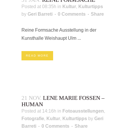
Posted at 08:35h
in
Kultur
,
Kulturtipps
by
Geri Barreti
0 Comments
Share
Reine Formsache Ausstellung in der
Kunsthalle Weishaupt Ulm ...
READ MORE
21 NOV.
LENE MARIE FOSSEN –
HUMAN
Posted at 14:16h
in
Fotoausstellungen
,
Fotografie
,
Kultur
,
Kulturtipps
by
Geri
Barreti
0 Comments
Share