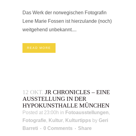
Das Werk der norwegischen Fotografin
Lene Marie Fossen ist hierzulande (noch)
weitgehend unbekannt....
READ MORE
12 OKT.
JR CHRONICLES – EINE
AUSSTELLUNG IN DER
HYPOKUNSTHALLE MÜNCHEN
Posted at 23:00h
in
Fotoausstellungen
,
Fotografie
,
Kultur
,
Kulturtipps
by
Geri
Barreti
0 Comments
Share