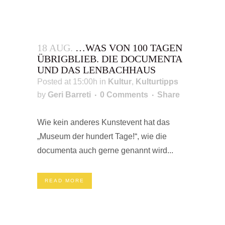
18 AUG.
…WAS VON 100 TAGEN
ÜBRIGBLIEB. DIE DOCUMENTA
UND DAS LENBACHHAUS
Posted at 15:00h
in
Kultur
,
Kulturtipps
by
Geri Barreti
0 Comments
Share
Wie kein anderes Kunstevent hat das
„Museum der hundert Tage!“, wie die
documenta auch gerne genannt wird...
READ MORE