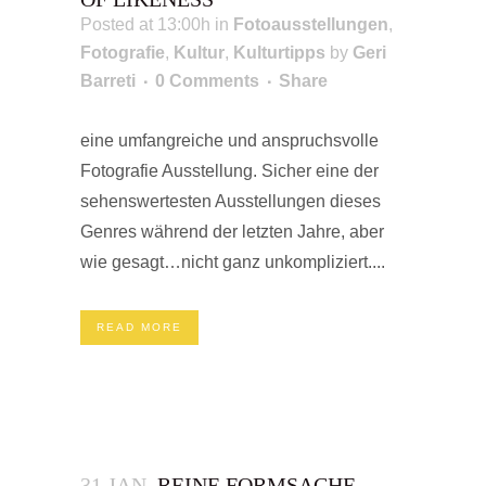
Posted at 13:00h
in
Fotoausstellungen
,
Fotografie
,
Kultur
,
Kulturtipps
by
Geri
Barreti
0 Comments
Share
eine umfangreiche und anspruchsvolle
Fotografie Ausstellung. Sicher eine der
sehenswertesten Ausstellungen dieses
Genres während der letzten Jahre, aber
wie gesagt…nicht ganz unkompliziert....
READ MORE
31 JAN.
REINE FORMSACHE