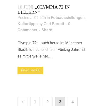
10 JUNI
„OLYMPIA 72 IN
BILDERN“
Posted at 09:52h
in
Fotoausstellungen
,
Kulturtipps
by
Geri Barreti
0
Comments
Share
Olympia 72 – auch heute im Münchner
Stadtbild noch sichtbar. Fünfzig Jahre ist
es mittlerweile her....
READ MORE
1
2
3
4