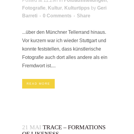
Posted at 11:29h
in
Fotoausstellungen
,
Fotografie
,
Kultur
,
Kulturtipps
by
Geri
Barreti
0 Comments
Share
...über den Münchner Tellerrand hinaus.
Vor kurzem war ich wieder Stuttgart und
konnte feststellen, dass künstlerische
Fotografie auch dort alles andere als ein
Fremdwort ist....
READ MORE
21 MAI
TRACE – FORMATIONS
OF LIKENESS