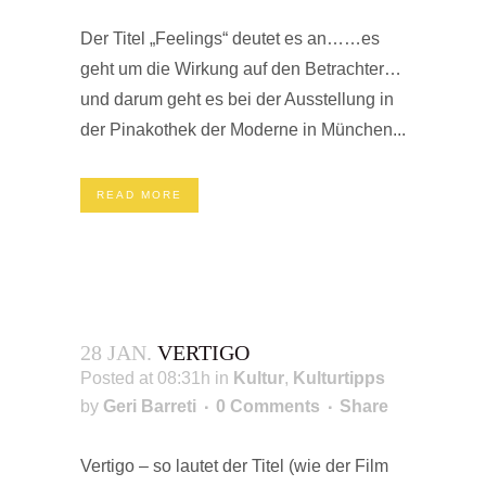
Der Titel „Feelings“ deutet es an……es
geht um die Wirkung auf den Betrachter…
und darum geht es bei der Ausstellung in
der Pinakothek der Moderne in München...
READ MORE
28 JAN.
VERTIGO
Posted at 08:31h
in
Kultur
,
Kulturtipps
by
Geri Barreti
0 Comments
Share
Vertigo – so lautet der Titel (wie der Film