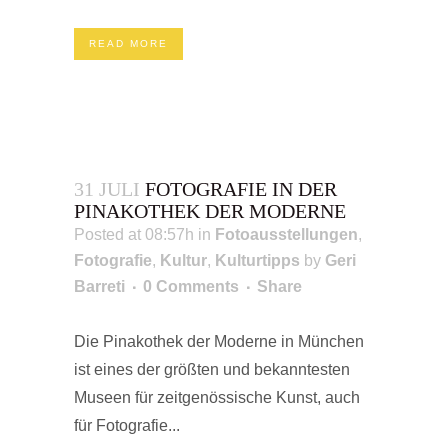
READ MORE
31 JULI
FOTOGRAFIE IN DER
PINAKOTHEK DER MODERNE
Posted at 08:57h
in
Fotoausstellungen
,
Fotografie
,
Kultur
,
Kulturtipps
by
Geri
Barreti
0 Comments
Share
Die Pinakothek der Moderne in München
ist eines der größten und bekanntesten
Museen für zeitgenössische Kunst, auch
für Fotografie...