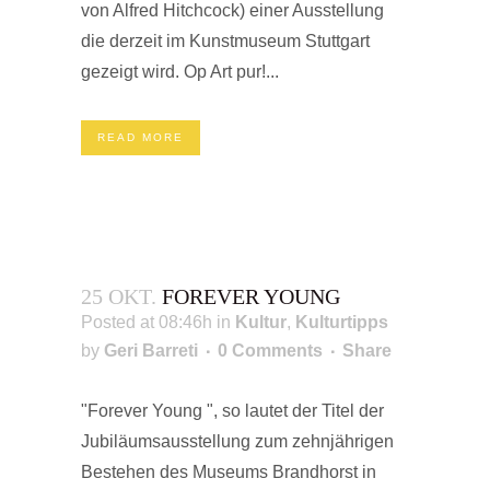
von Alfred Hitchcock) einer Ausstellung
die derzeit im Kunstmuseum Stuttgart
gezeigt wird. Op Art pur!...
READ MORE
25 OKT.
FOREVER YOUNG
Posted at 08:46h
in
Kultur
,
Kulturtipps
by
Geri Barreti
0 Comments
Share
"Forever Young ", so lautet der Titel der
Jubiläumsausstellung zum zehnjährigen
Bestehen des Museums Brandhorst in