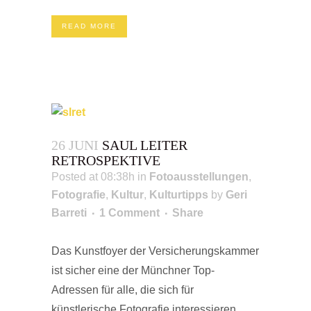
READ MORE
26 JUNI
SAUL LEITER
RETROSPEKTIVE
Posted at 08:38h
in
Fotoausstellungen
,
Fotografie
,
Kultur
,
Kulturtipps
by
Geri
Barreti
1 Comment
Share
Das Kunstfoyer der Versicherungskammer
ist sicher eine der Münchner Top-
Adressen für alle, die sich für
künstlerische Fotografie interessieren.