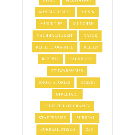
LYRIK
MEDITATION
MINIMALISMUS
MUSIK
MUSIKTIPP
MÜNCHEN
NACHHALTIGKEIT
NATUR
REISEFOTOGRAFIE
REISEN
REZEPTE
SACHBUCH
SCHWARZWEISS
SHORT STORIES
STREET
STREETART
STREETPHOTOGRAPHY
STÄDTEREISE
SURREAL
SURREALISTISCH
ZEN