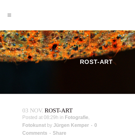
ROST-ART
03 NOV.
ROST-ART
Posted at 08:29h
in
Fotografie
,
Fotokunst
by
Jürgen Kemper
0
Comments
Share