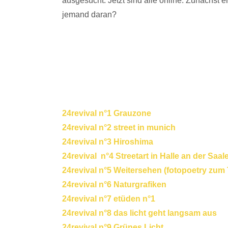
ausgesucht. Jetzt sind alle online. Zunächst e
jemand daran?
24revival n°1 Grauzone
24revival n°2 street in munich
24revival n°3 Hiroshima
24revival n°4 Streetart in Halle an der Saal
24revival n°5 Weitersehen (fotopoetry zu
24revival n°6 Naturgrafiken
24revival n°7 etüden n°1
24revival n°8 das licht geht langsam aus
24revival n°9 Grünes Licht