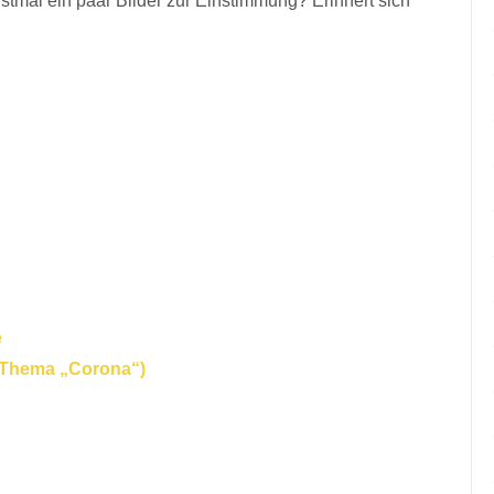
rstmal ein paar Bilder zur Einstimmung? Erinnert sich
e
m Thema „Corona“)