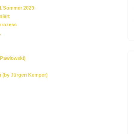
°1 Sommer 2020
niert
sprozess
.
 Pawlowski)
n (by Jürgen Kemper)