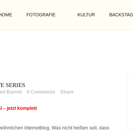
HOME
FOTOGRAFIE
KULTUR
BACKSTA
24revival
24REVIVAL – THE COMPLETE SERIE
E SERIES
eri Barreti
0 Comments
Share
l – jetzt komplett
öhnlichen Internetblog. Was nicht heißen soll, dass