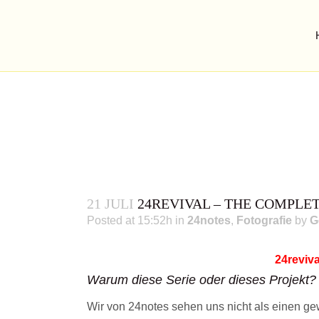
21 JULI
24REVIVAL – THE COMPLET
Posted at 15:52h
in
24notes
,
Fotografie
by
G
24reviva
Warum diese Serie oder dieses Projekt?
Wir von 24notes sehen uns nicht als einen gew