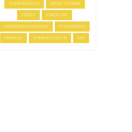
SCHWARZWEISS
SHORT STORIES
STREET
STREETART
STREETPHOTOGRAPHY
STÄDTEREISE
SURREAL
SURREALISTISCH
ZEN