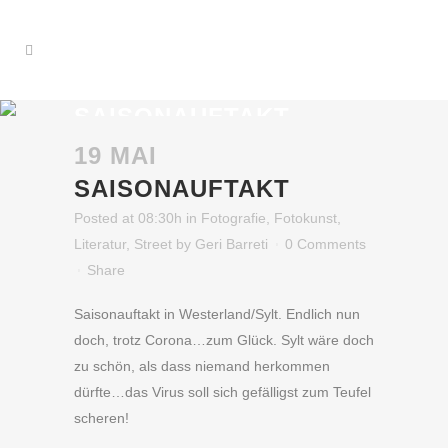
SAISONAUFTAKT
...auf Sylt
19 MAI
SAISONAUFTAKT
Posted at 08:30h
in
Fotografie
,
Fotokunst
,
Literatur
,
Street
by
Geri Barreti
0 Comments
Share
Saisonauftakt in Westerland/Sylt. Endlich nun
doch, trotz Corona…zum Glück. Sylt wäre doch
zu schön, als dass niemand herkommen
dürfte…das Virus soll sich gefälligst zum Teufel
scheren!