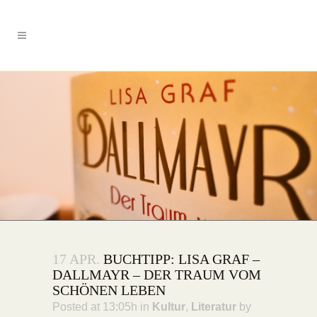
17 APR.
BUCHTIPP: LISA GRAF –
DALLMAYR – DER TRAUM VOM
SCHÖNEN LEBEN
Posted at 13:05h
in
Kultur
,
Literatur
by