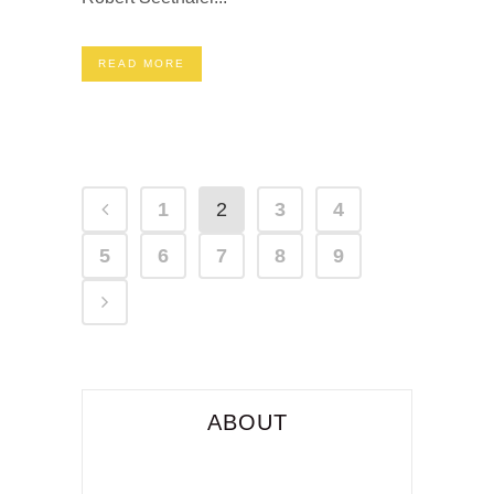
READ MORE
1
2
3
4
5
6
7
8
9
ABOUT