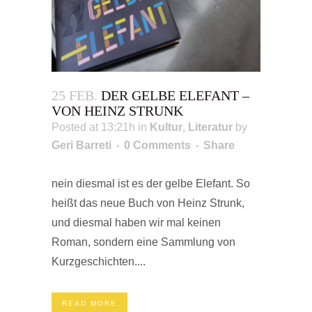
25 FEB.
DER GELBE ELEFANT –
VON HEINZ STRUNK
Posted at 13:21h
in
Kultur
,
Literatur
by
Geri Barreti
0 Comments
Share
nein diesmal ist es der gelbe Elefant. So
heißt das neue Buch von Heinz Strunk,
und diesmal haben wir mal keinen
Roman, sondern eine Sammlung von
Kurzgeschichten....
READ MORE