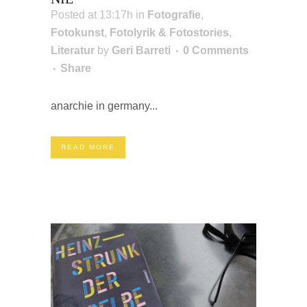
Posted at 13:17h
in
Fotografie
,
Fotokunst
,
Fotolyrik & Fotostories
,
Literatur
by
Geri Barreti
0 Comments
Share
anarchie in germany...
READ MORE