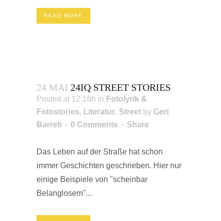
READ MORE
24 MAI
24IQ STREET STORIES
Posted at 12:16h
in
Fotolyrik &
Fotostories
,
Literatur
,
Street
by
Geri
Barreti
0 Comments
Share
Das Leben auf der Straße hat schon
immer Geschichten geschrieben. Hier nur
einige Beispiele von "scheinbar
Belanglosem"...