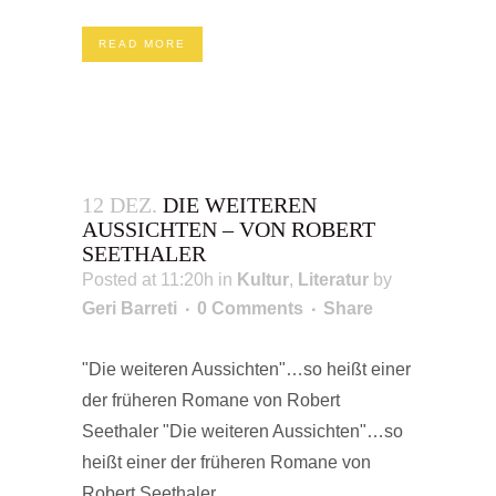
READ MORE
12 DEZ.
DIE WEITEREN
AUSSICHTEN – VON ROBERT
SEETHALER
Posted at 11:20h
in
Kultur
,
Literatur
by
Geri Barreti
0 Comments
Share
"Die weiteren Aussichten"…so heißt einer
der früheren Romane von Robert
Seethaler "Die weiteren Aussichten"…so
heißt einer der früheren Romane von
Robert Seethaler...