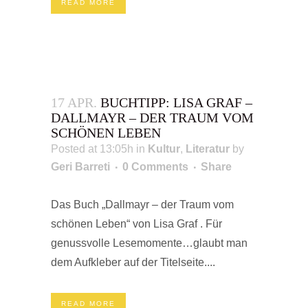
READ MORE
17 APR.
BUCHTIPP: LISA GRAF –
DALLMAYR – DER TRAUM VOM
SCHÖNEN LEBEN
Posted at 13:05h
in
Kultur
,
Literatur
by
Geri Barreti
0 Comments
Share
Das Buch „Dallmayr – der Traum vom
schönen Leben“ von Lisa Graf . Für
genussvolle Lesemomente…glaubt man
dem Aufkleber auf der Titelseite....
READ MORE