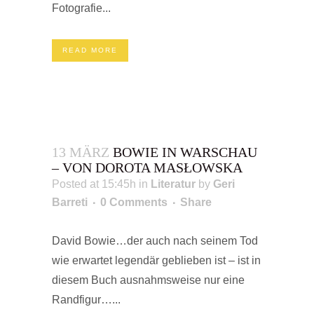
Fotografie...
READ MORE
13 MÄRZ
BOWIE IN WARSCHAU
– VON DOROTA MASŁOWSKA
Posted at 15:45h
in
Literatur
by
Geri
Barreti
0 Comments
Share
David Bowie…der auch nach seinem Tod
wie erwartet legendär geblieben ist – ist in
diesem Buch ausnahmsweise nur eine
Randfigur…...