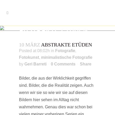
ABSTRAKTE ETÜDEN
drei fotoetüden
10 MÄRZ
ABSTRAKTE ETÜDEN
Posted at 08:02h
in
Fotografie
,
Fotokunst
,
minimalistische Fotografie
by
Geri Barreti
0 Comments
Share
Bilder, die aus der Wirklichkeit gegriffen
sind. Bilder, die die Realität zeigen. Auch
wenn wir sie so wie wir sie auf diesen
Bildern hier sehen im Alltag nicht
wahrnehmen. Genau dies war schon bei
vielen meiner vorherigen Serien ein