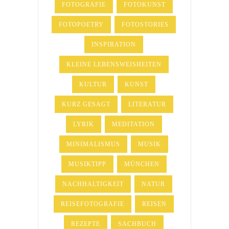
FOTOGRAFIE
FOTOKUNST
FOTOPOETRY
FOTOSTORIES
INSPIRATION
KLEINE LEBENSWEISHEITEN
KULTUR
KUNST
KURZ GESAGT
LITERATUR
LYRIK
MEDITATION
MINIMALISMUS
MUSIK
MUSIKTIPP
MÜNCHEN
NACHHALTIGKEIT
NATUR
REISEFOTOGRAFIE
REISEN
REZEPTE
SACHBUCH