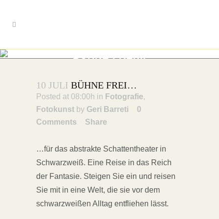
BÜHNE FREI…
...für das abstrakte Schattentheater
10 JULI
BÜHNE FREI…
Posted at 08:00h
in
Fotografie
,
Fotokunst
by
Geri Barreti
0
Comments
Share
…für das abstrakte Schattentheater in
Schwarzweiß. Eine Reise in das Reich
der Fantasie. Steigen Sie ein und reisen
Sie mit in eine Welt, die sie vor dem
schwarzweißen Alltag entfliehen lässt.