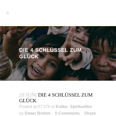
DIE 4 SCHLÜSSEL ZUM
GLÜCK
29 JUNI
DIE 4 SCHLÜSSEL ZUM
GLÜCK
Posted at 07:37h
in
Kultur
,
Spirituelles
by
Dieter Brehm
0 Comments
Share