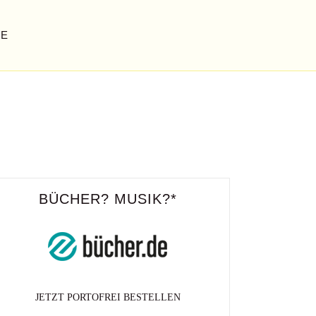
GE
BÜCHER? MUSIK?*
 NIMMT KEIN ENDE
JETZT PORTOFREI BESTELLEN
bitter notwendige fotopoetry