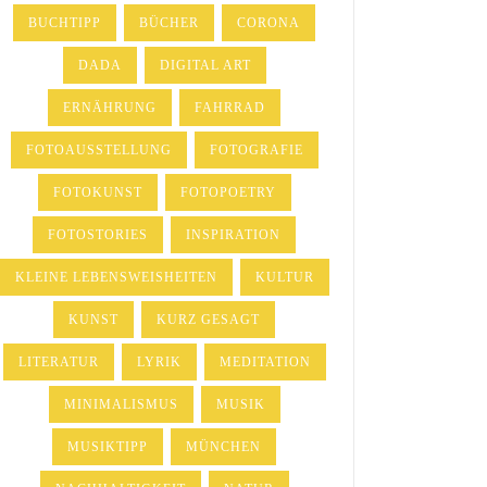
BUCHTIPP
BÜCHER
CORONA
DADA
DIGITAL ART
ERNÄHRUNG
FAHRRAD
FOTOAUSSTELLUNG
FOTOGRAFIE
FOTOKUNST
FOTOPOETRY
FOTOSTORIES
INSPIRATION
KLEINE LEBENSWEISHEITEN
KULTUR
KUNST
KURZ GESAGT
LITERATUR
LYRIK
MEDITATION
MINIMALISMUS
MUSIK
MUSIKTIPP
MÜNCHEN