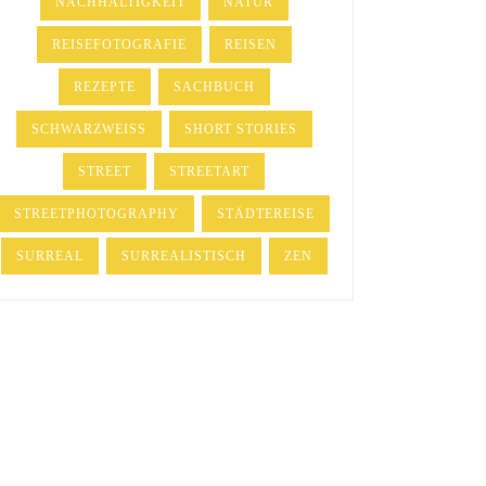
NACHHALTIGKEIT
NATUR
REISEFOTOGRAFIE
REISEN
REZEPTE
SACHBUCH
SCHWARZWEISS
SHORT STORIES
STREET
STREETART
STREETPHOTOGRAPHY
STÄDTEREISE
SURREAL
SURREALISTISCH
ZEN