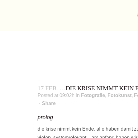
17 FEB.
…DIE KRISE NIMMT KEIN 
Posted at 09:02h
in
Fotografie
,
Fotokunst
,
F
Share
prolog
die krise nimmt kein Ende. alle haben damit z
vielen. systemrelevant – am anfang haben wir