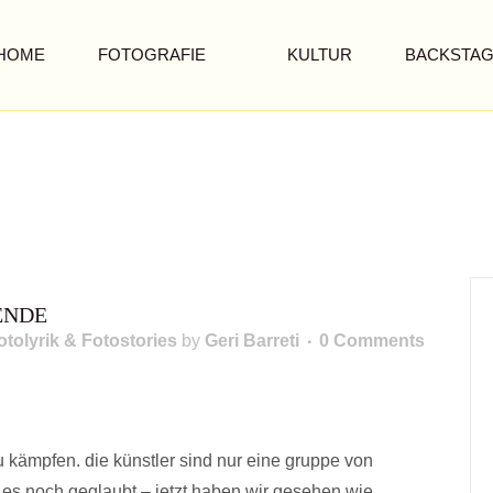
HOME
FOTOGRAFIE
KULTUR
BACKSTA
ENDE
otolyrik & Fotostories
by
Geri Barreti
0 Comments
…DIE KRISE
u kämpfen. die künstler sind nur eine gruppe von
 es noch geglaubt – jetzt haben wir gesehen wie