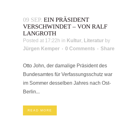
09 SEP.
EIN PRÄSIDENT
VERSCHWINDET – VON RALF
LANGROTH
Posted at 17:22h
in
Kultur
,
Literatur
by
Jürgen Kemper
0 Comments
Share
Otto John, der damalige Präsident des
Bundesamtes für Verfassungsschutz war
im Sommer desselben Jahres nach Ost-
Berlin...
READ MORE