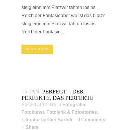
steig einnimm Platzwir fahren losins
Reich der Fantasieaber wo ist das bloß?
steig einnimm Platzwir fahren losins
Reich der Fantasie...
READ MORE
15 JAN.
PERFECT – DER
PERFEKTE, DAS PERFEKTE
Posted at 12:01h
in
Fotografie
,
Fotokunst
,
Fotolyrik & Fotostories
,
Literatur
by
Geri Barreti
0 Comments
Share