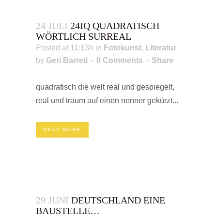
24 JULI
24IQ QUADRATISCH
WÖRTLICH SURREAL
Posted at 11:13h
in
Fotokunst
,
Literatur
by
Geri Barreti
0 Comments
Share
quadratisch die welt real und gespiegelt,
real und traum auf einen nenner gekürzt...
READ MORE
29 JUNI
DEUTSCHLAND EINE
BAUSTELLE…