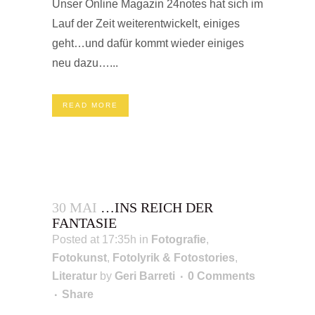
Unser Online Magazin 24notes hat sich im
Lauf der Zeit weiterentwickelt, einiges
geht…und dafür kommt wieder einiges
neu dazu…...
READ MORE
30 MAI
…INS REICH DER
FANTASIE
Posted at 17:35h
in
Fotografie
,
Fotokunst
,
Fotolyrik & Fotostories
,
Literatur
by
Geri Barreti
0 Comments
Share