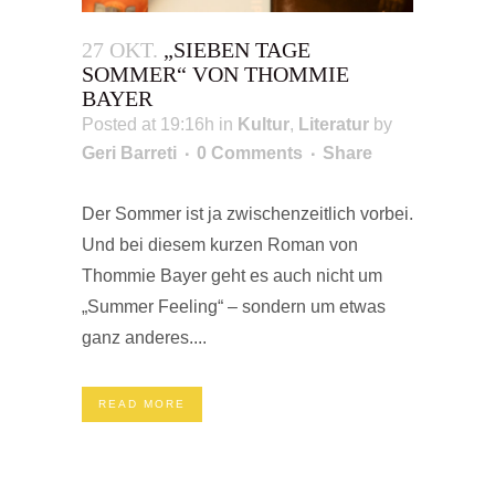
27 OKT.
„SIEBEN TAGE
SOMMER“ VON THOMMIE
BAYER
Posted at 19:16h
in
Kultur
,
Literatur
by
Geri Barreti
0 Comments
Share
Der Sommer ist ja zwischenzeitlich vorbei.
Und bei diesem kurzen Roman von
Thommie Bayer geht es auch nicht um
„Summer Feeling“ – sondern um etwas
ganz anderes....
READ MORE