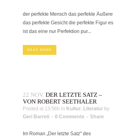
der perfekte Mensch das perfekte Äußere
das perfekte Gesicht die perfekte Figur es
ist das eine nur Perfektion pur...
READ MORE
22 NOV.
DER LETZTE SATZ –
VON ROBERT SEETHALER
Posted at 13:56h
in
Kultur
,
Literatur
by
Geri Barreti
0 Comments
Share
Im Roman „Der letzte Satz“ des