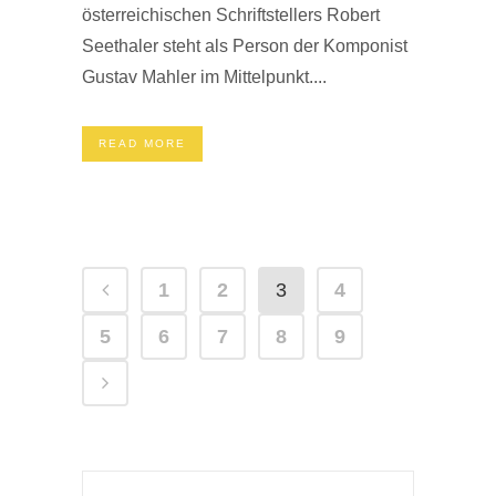
österreichischen Schriftstellers Robert
Seethaler steht als Person der Komponist
Gustav Mahler im Mittelpunkt....
READ MORE
1
2
3
4
5
6
7
8
9