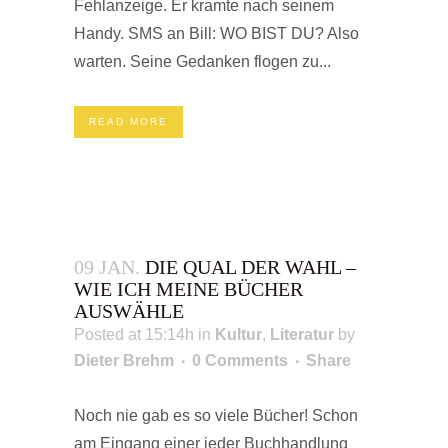
Fehlanzeige. Er kramte nach seinem
Handy. SMS an Bill: WO BIST DU? Also
warten. Seine Gedanken flogen zu...
READ MORE
09 JAN.
DIE QUAL DER WAHL –
WIE ICH MEINE BÜCHER
AUSWÄHLE
Posted at 15:14h
in
Kultur
,
Literatur
by
Dieter Brehm
0 Comments
Share
Noch nie gab es so viele Bücher! Schon
am Eingang einer jeder Buchhandlung