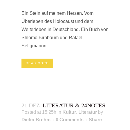
Ein Stein auf meinem Herzen. Vom
Überleben des Holocaust und dem
Weiterleben in Deutschland. Ein Buch von
Shlomo Birnbaum und Rafael
Seligmannn....
READ MORE
21 DEZ.
LITERATUR & 24NOTES
Posted at 15:25h
in
Kultur
,
Literatur
by
Dieter Brehm
0 Comments
Share