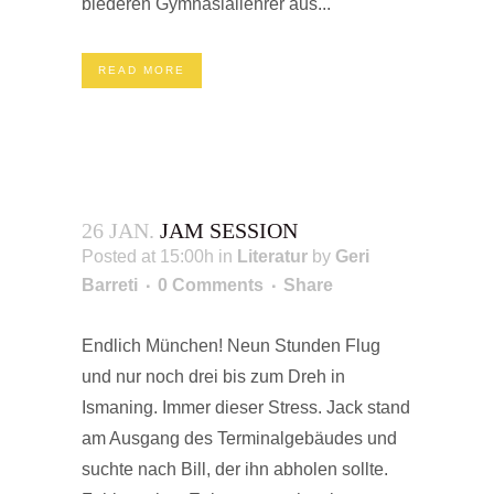
biederen Gymnasiallehrer aus...
READ MORE
26 JAN.
JAM SESSION
Posted at 15:00h
in
Literatur
by
Geri
Barreti
0 Comments
Share
Endlich München! Neun Stunden Flug
und nur noch drei bis zum Dreh in
Ismaning. Immer dieser Stress. Jack stand
am Ausgang des Terminalgebäudes und
suchte nach Bill, der ihn abholen sollte.