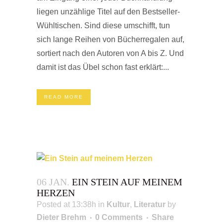
liegen unzählige Titel auf den Bestseller-
Wühltischen. Sind diese umschifft, tun
sich lange Reihen von Bücherregalen auf,
sortiert nach den Autoren von A bis Z. Und
damit ist das Übel schon fast erklärt:...
READ MORE
06 JAN.
EIN STEIN AUF MEINEM
HERZEN
Posted at 13:38h
in
Kultur
,
Literatur
by
Dieter Brehm
0 Comments
Share