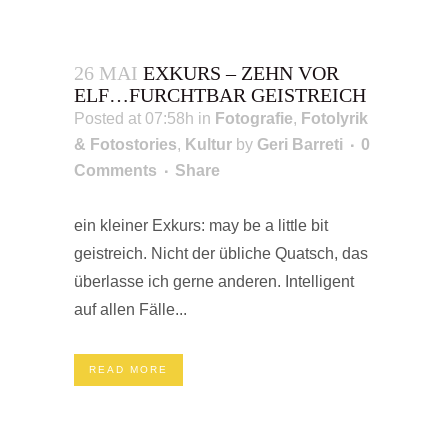
26 MAI
EXKURS – ZEHN VOR
ELF…FURCHTBAR GEISTREICH
Posted at 07:58h
in
Fotografie
,
Fotolyrik
& Fotostories
,
Kultur
by
Geri Barreti
0
Comments
Share
ein kleiner Exkurs: may be a little bit
geistreich. Nicht der übliche Quatsch, das
überlasse ich gerne anderen. Intelligent
auf allen Fälle...
READ MORE