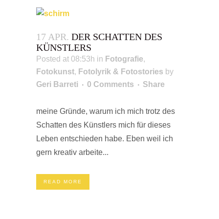
17 APR.
DER SCHATTEN DES
KÜNSTLERS
Posted at 08:53h
in
Fotografie
,
Fotokunst
,
Fotolyrik & Fotostories
by
Geri Barreti
0 Comments
Share
meine Gründe, warum ich mich trotz des
Schatten des Künstlers mich für dieses
Leben entschieden habe. Eben weil ich
gern kreativ arbeite...
READ MORE