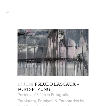
17 JUNI
PSEUDO LASCAUX –
FORTSETZUNG
Posted at 08:22h
in
Fotografie
,
Fotokunst
,
Fotolyrik & Fotostories
by