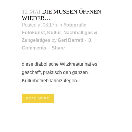
12 MAI
DIE MUSEEN ÖFFNEN
WIEDER…
Posted at 08:17h
in
Fotografie
,
Fotokunst
,
Kultur
,
Nachhaltiges &
Zeitgeistiges
by
Geri Barreti
0
Comments
Share
diese diabolische Witzkreatur hat es
geschafft, praktisch den ganzen
Kulturbetrieb lahmzulegen...
READ MORE