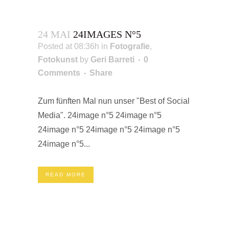
24 MAI
24IMAGES N°5
Posted at 08:36h
in
Fotografie
,
Fotokunst
by
Geri Barreti
0
Comments
Share
Zum fünften Mal nun unser "Best of Social
Media". 24image n°5 24image n°5
24image n°5 24image n°5 24image n°5
24image n°5...
READ MORE