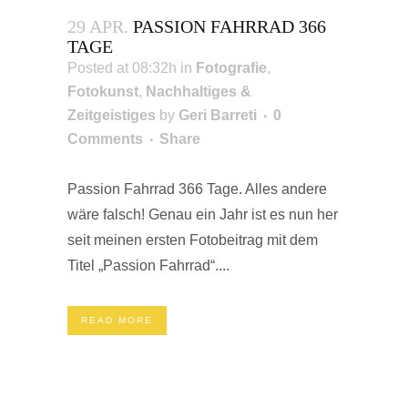
29 APR.
PASSION FAHRRAD 366
TAGE
Posted at 08:32h
in
Fotografie
,
Fotokunst
,
Nachhaltiges &
Zeitgeistiges
by
Geri Barreti
0
Comments
Share
Passion Fahrrad 366 Tage. Alles andere
wäre falsch! Genau ein Jahr ist es nun her
seit meinen ersten Fotobeitrag mit dem
Titel „Passion Fahrrad“....
READ MORE