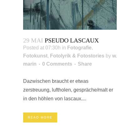
29 MAI
PSEUDO LASCAUX
Posted at 07:30h
in
Fotografie
,
Fotokunst
,
Fotolyrik & Fotostories
by
w.
marin
0 Comments
Share
Dazwischen braucht er etwas
zerstreuung, luftholen, gespräche/malt er
in den höhlen von lascaux....
READ MORE