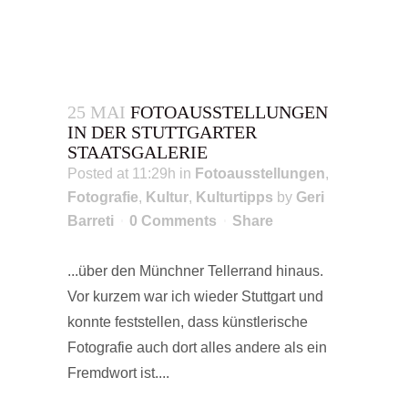
25 MAI
FOTOAUSSTELLUNGEN
IN DER STUTTGARTER
STAATSGALERIE
Posted at 11:29h
in
Fotoausstellungen
,
Fotografie
,
Kultur
,
Kulturtipps
by
Geri
Barreti
0 Comments
Share
...über den Münchner Tellerrand hinaus.
Vor kurzem war ich wieder Stuttgart und
konnte feststellen, dass künstlerische
Fotografie auch dort alles andere als ein
Fremdwort ist....