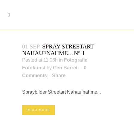
01 SEP.
SPRAY STREETART
NAHAUFNAHME…N° 1
Posted at 11:06h
in
Fotografie
,
Fotokunst
by
Geri Barreti
0
Comments
Share
Spraybilder Streetart Nahaufnahme...
READ MORE