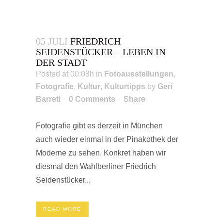
05 JULI
FRIEDRICH
SEIDENSTÜCKER – LEBEN IN
DER STADT
Posted at 00:08h
in
Fotoausstellungen
,
Fotografie
,
Kultur
,
Kulturtipps
by
Geri
Barreti
0 Comments
Share
Fotografie gibt es derzeit in München
auch wieder einmal in der Pinakothek der
Moderne zu sehen. Konkret haben wir
diesmal den Wahlberliner Friedrich
Seidenstücker...
READ MORE