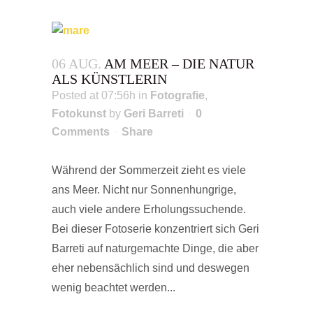
06 AUG.
AM MEER – DIE NATUR
ALS KÜNSTLERIN
Posted at 07:56h
in
Fotografie
,
Fotokunst
by
Geri Barreti
0
Comments
Share
Während der Sommerzeit zieht es viele
ans Meer. Nicht nur Sonnenhungrige,
auch viele andere Erholungssuchende.
Bei dieser Fotoserie konzentriert sich Geri
Barreti auf naturgemachte Dinge, die aber
eher nebensächlich sind und deswegen
wenig beachtet werden...