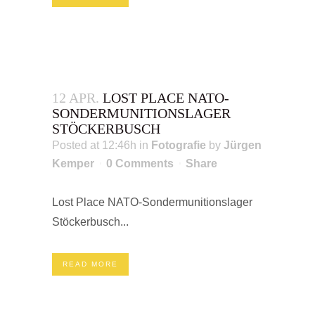
12 APR.
LOST PLACE NATO-
SONDERMUNITIONSLAGER
STÖCKERBUSCH
Posted at 12:46h
in
Fotografie
by
Jürgen
Kemper
0 Comments
Share
Lost Place NATO-Sondermunitionslager
Stöckerbusch...
READ MORE