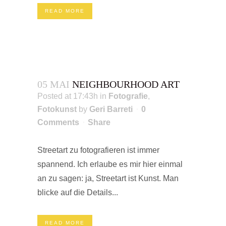
READ MORE
05 MAI
NEIGHBOURHOOD ART
Posted at 17:43h
in
Fotografie
,
Fotokunst
by
Geri Barreti
0
Comments
Share
Streetart zu fotografieren ist immer
spannend. Ich erlaube es mir hier einmal
an zu sagen: ja, Streetart ist Kunst. Man
blicke auf die Details...
READ MORE