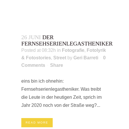
26 JUNI
DER
FERNSEHSERIENLEGASTHENIKER
Posted at 08:32h
in
Fotografie
,
Fotolyrik
& Fotostories
,
Street
by
Geri Barreti
0
Comments
Share
eins bin ich ohnehin:
Fernsehserienlegastheniker. Was treibt
die Leute in der heutigen Zeit, sprich im
Jahr 2020 noch von der Straße weg?...
READ MORE