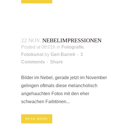
22 NOV.
NEBELIMPRESSIONEN
Posted at 08:01h
in
Fotografie
,
Fotokunst
by
Geri Barreti
3
Comments
Share
Bilder im Nebel, gerade jetzt im November
gelingen oftmals diese melancholisch
angehauchten Fotos mit den eher
schwachen Farbtönen...
READ MORE