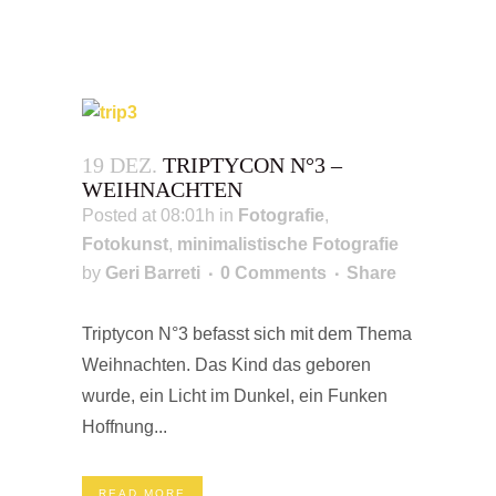
19 DEZ.
TRIPTYCON N°3 –
WEIHNACHTEN
Posted at 08:01h
in
Fotografie
,
Fotokunst
,
minimalistische Fotografie
by
Geri Barreti
0 Comments
Share
Triptycon N°3 befasst sich mit dem Thema
Weihnachten. Das Kind das geboren
wurde, ein Licht im Dunkel, ein Funken
Hoffnung...
READ MORE