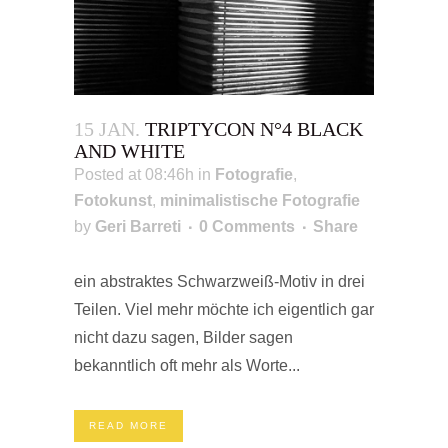
15 JAN.
TRIPTYCON N°4 BLACK
AND WHITE
Posted at 08:46h
in
Fotografie
,
Fotokunst
,
minimalistische Fotografie
by
Geri Barreti
0 Comments
Share
ein abstraktes Schwarzweiß-Motiv in drei
Teilen. Viel mehr möchte ich eigentlich gar
nicht dazu sagen, Bilder sagen
bekanntlich oft mehr als Worte...
READ MORE