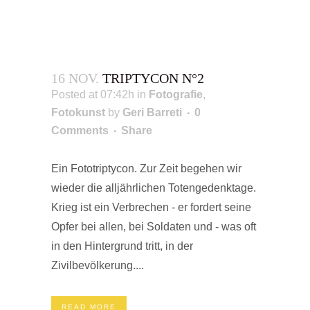
16 NOV.
TRIPTYCON N°2
Posted at 07:42h
in
Fotografie
,
Fotokunst
by
Geri Barreti
0
Comments
Share
Ein Fototriptycon. Zur Zeit begehen wir
wieder die alljährlichen Totengedenktage.
Krieg ist ein Verbrechen - er fordert seine
Opfer bei allen, bei Soldaten und - was oft
in den Hintergrund tritt, in der
Zivilbevölkerung....
READ MORE