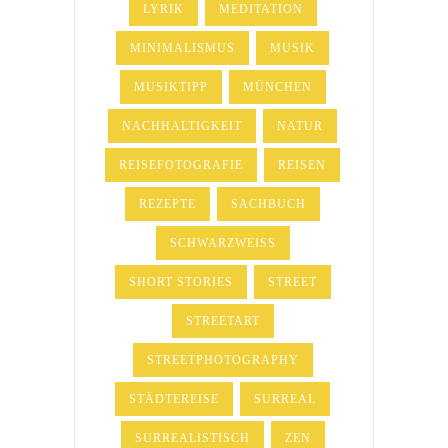
LYRIK
MEDITATION
MINIMALISMUS
MUSIK
MUSIKTIPP
MÜNCHEN
NACHHALTIGKEIT
NATUR
REISEFOTOGRAFIE
REISEN
REZEPTE
SACHBUCH
SCHWARZWEISS
SHORT STORIES
STREET
STREETART
STREETPHOTOGRAPHY
STÄDTEREISE
SURREAL
SURREALISTISCH
ZEN