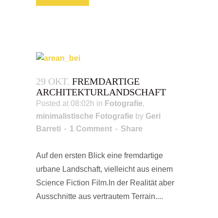
29 OKT.
FREMDARTIGE
ARCHITEKTURLANDSCHAFT
Posted at 08:02h
in
Fotografie
,
minimalistische Fotografie
by
Geri
Barreti
1 Comment
Share
Auf den ersten Blick eine fremdartige
urbane Landschaft, vielleicht aus einem
Science Fiction Film.In der Realität aber
Ausschnitte aus vertrautem Terrain....