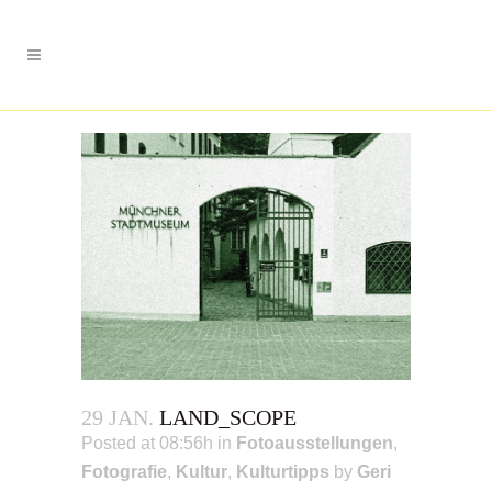
29 JAN.
LAND_SCOPE
Posted at 08:56h
in
Fotoausstellungen
,
Fotografie
,
Kultur
,
Kulturtipps
by
Geri