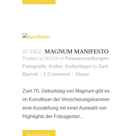
05 DEZ.
MAGNUM MANIFESTO
Posted at 08:02h
in
Fotoausstellungen
,
Fotografie
,
Kultur
,
Kulturtipps
by
Geri
Barreti
1 Comment
Share
Zum 70. Geburtstag von Magnum gibt es
im Kunstfoyer der Versicherungskammer
eine Ausstellung mit einer Auswahl von
Highlights der Fotoagentur...
READ MORE