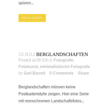
spüren...
READ MORE
23 JULI
BERGLANDSCHAFTEN
Posted at 08:33h
in
Fotografie
,
Fotokunst
,
minimalistische Fotografie
by
Geri Barreti
0 Comments
Share
Berglandschaften müssen keine
Postkartenidylle zeigen. Hier eine Serie
mit monochromen Landschaftsfotos...