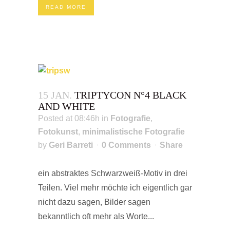
READ MORE
15 JAN.
TRIPTYCON N°4 BLACK
AND WHITE
Posted at 08:46h
in
Fotografie
,
Fotokunst
,
minimalistische Fotografie
by
Geri Barreti
0 Comments
Share
ein abstraktes Schwarzweiß-Motiv in drei
Teilen. Viel mehr möchte ich eigentlich gar
nicht dazu sagen, Bilder sagen
bekanntlich oft mehr als Worte...