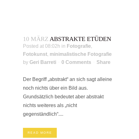
10 MÄRZ
ABSTRAKTE ETÜDEN
Posted at 08:02h
in
Fotografie
,
Fotokunst
,
minimalistische Fotografie
by
Geri Barreti
0 Comments
Share
Der Begriff „abstrakt“ an sich sagt alleine
noch nichts über ein Bild aus.
Grundsätzlich bedeutet aber abstrakt
nichts weiteres als „nicht
gegenständlich“....
READ MORE