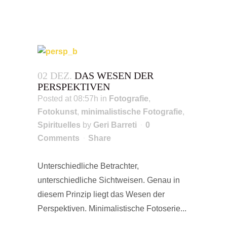
02 DEZ.
DAS WESEN DER
PERSPEKTIVEN
Posted at 08:57h
in
Fotografie
,
Fotokunst
,
minimalistische Fotografie
,
Spirituelles
by
Geri Barreti
0
Comments
Share
Unterschiedliche Betrachter,
unterschiedliche Sichtweisen. Genau in
diesem Prinzip liegt das Wesen der
Perspektiven. Minimalistische Fotoserie...