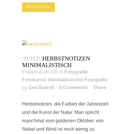
READ MORE
30 SEP.
HERBSTNOTIZEN
MINIMALISTISCH
Posted at 08:43h
in
Fotografie
,
Fotokunst
,
minimalistische Fotografie
by
Geri Barreti
0 Comments
Share
Herbstnotizen, die Farben der Jahreszeit
und die Kunst der Natur. Man spricht
manchmal vom goldenen Oktober, von
Nebel und Wind ist noch wenig zu